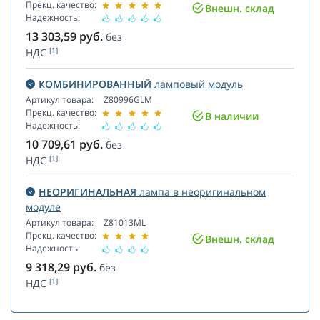
Прекц. качество:
Внешн. склад
Надежность:
13 303,59
руб.
без
[1]
НДС
КОМБИНИРОВАННЫЙ
ламповый модуль
Артикул товара:
Z80996GLM
Прекц. качество:
В наличии
Надежность:
10 709,61
руб.
без
[1]
НДС
НЕОРИГИНАЛЬНАЯ
лампа в неоригинальном
модуле
Артикул товара:
Z81013ML
Прекц. качество:
Внешн. склад
Надежность:
9 318,29
руб.
без
[1]
НДС