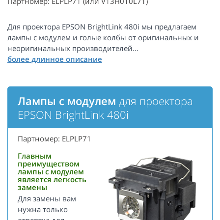
Партномер: ELPLP71 (или V13H010L71)
Для проектора EPSON BrightLink 480i мы предлагаем
лампы с модулем и голые колбы от оригинальных и
неоригинальных производителей...
Лампы с модулем
для проектора
EPSON BrightLink 480i
Партномер: ELPLP71
Главным
преимуществом
лампы с модулем
является легкость
замены
Для замены вам
нужна только