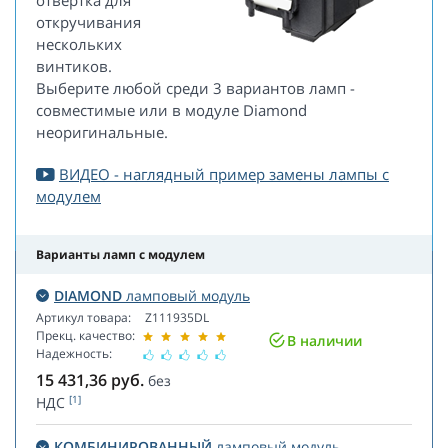
отвертка для
откручивания
нескольких
винтиков.
Выберите любой среди 3 вариантов ламп -
совместимые или в модуле Diamond
неоригинальные.
ВИДЕО - наглядный пример замены лампы с
модулем
Варианты ламп с модулем
DIAMOND
ламповый модуль
Артикул товара:
Z111935DL
Прекц. качество:
В наличии
Надежность:
15 431,36
руб.
без
[1]
НДС
КОМБИНИРОВАННЫЙ
ламповый модуль