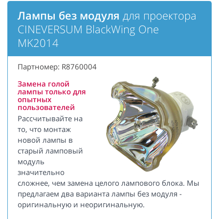
Лампы без модуля
для проектора
CINEVERSUM BlackWing One
MK2014
Партномер: R8760004
Замена голой
лампы только для
опытных
пользователей
Рассчитывайте на
то, что монтаж
новой лампы в
старый ламповый
модуль
значительно
сложнее, чем замена целого лампового блока. Мы
предлагаем два варианта лампы без модуля -
оригинальную и неоригинальную.