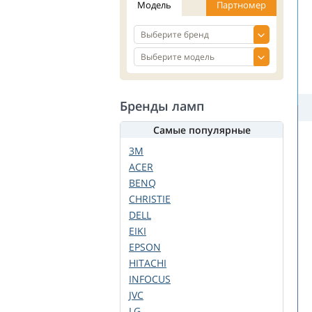
Модель
Партномер
Бренды ламп
Самые популярные
3M
ACER
BENQ
CHRISTIE
DELL
EIKI
EPSON
HITACHI
INFOCUS
JVC
LG