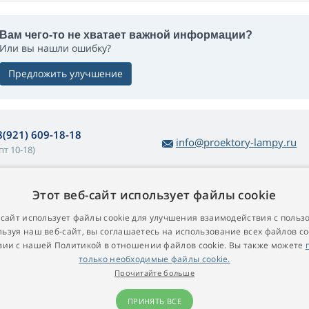
Вам чего-то не хватает важной информации?
Или вы нашли ошибку?
Предложить улучшение
8(921) 609-18-18
info@proektory-lampy.ru
пт 10-18)
Этот веб-сайт использует файлы cookie
 покупке ламп
О компании
убличная оферта
Контакт
-сайт использует файлы cookie для улучшения взаимодействия с польз
ьзуя наш веб-сайт, вы соглашаетесь на использование всех файлов co
остой возврат товара
вии с нашей Политикой в ​​отношении файлов cookie. Вы также можете
арантийные условия
только необходимые файлы cookie.
роекционные лампы для
Прочитайте больше
роекторов
ПРИНЯТЬ ВСЕ