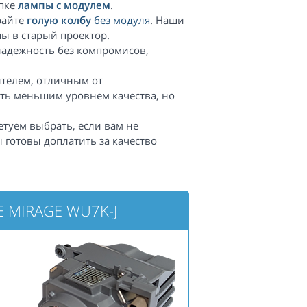
упке
лампы с модулем
.
райте
голую колбу
без модуля
. Наши
ы в старый проектор.
надежность без компромисов,
телем, отличным от
ть меньшим уровнем качества, но
етуем выбрать, если вам не
 готовы доплатить за качество
E MIRAGE WU7K-J