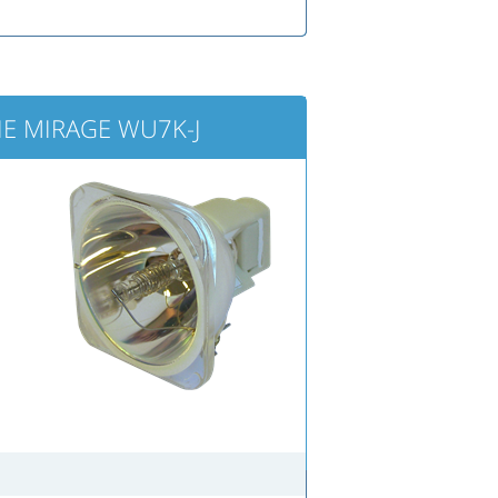
IE MIRAGE WU7K-J