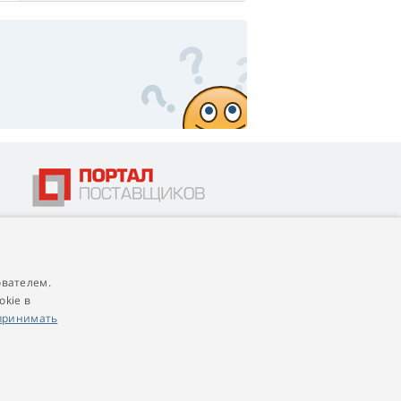
ователем.
4,9
score
okie в
545 reviews
Google
принимать