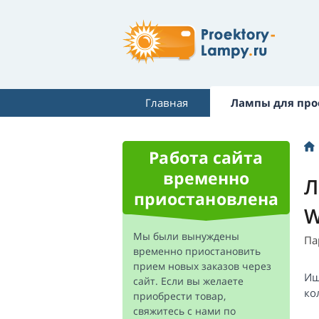
Главная
Лампы для про
Работа сайта
временно
Л
приостановлена
W
Мы были вынуждены
Па
временно приостановить
прием новых заказов через
Ищ
сайт. Если вы желаете
ко
приобрести товар,
свяжитесь с нами по