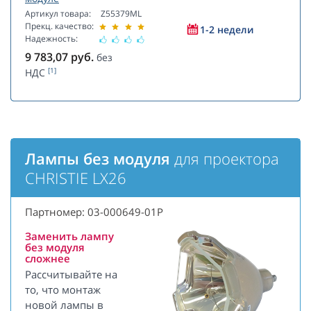
Артикул товара:
Z55379ML
Прекц. качество:
1-2 недели
Надежность:
9 783,07
руб.
без
[1]
НДС
Лампы без модуля
для проектора
CHRISTIE LX26
Партномер: 03-000649-01P
Заменить лампу
без модуля
сложнее
Рассчитывайте на
то, что монтаж
новой лампы в