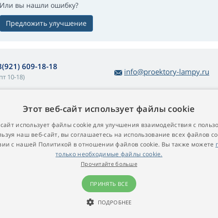
Или вы нашли ошибку?
Предложить улучшение
8(921) 609-18-18
info@proektory-lampy.ru
пт 10-18)
Этот веб-сайт использует файлы cookie
 покупке ламп
О компании
убличная оферта
Контакт
-сайт использует файлы cookie для улучшения взаимодействия с польз
ьзуя наш веб-сайт, вы соглашаетесь на использование всех файлов co
остой возврат товара
вии с нашей Политикой в ​​отношении файлов cookie. Вы также можете
арантийные условия
только необходимые файлы cookie.
роекционные лампы для
Прочитайте больше
роекторов
ПРИНЯТЬ ВСЕ
ПОДРОБНЕЕ
© 2009 - 2026 Proektory-Lampy.ru