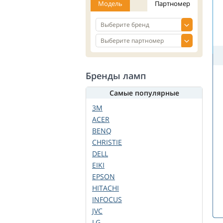
Модель
Партномер
Бренды ламп
Самые популярные
3M
ACER
BENQ
CHRISTIE
DELL
EIKI
EPSON
HITACHI
INFOCUS
JVC
LG