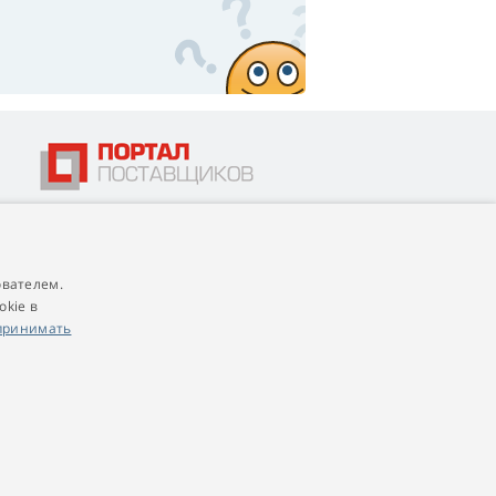
ователем.
4,9
score
okie в
545 reviews
Google
принимать