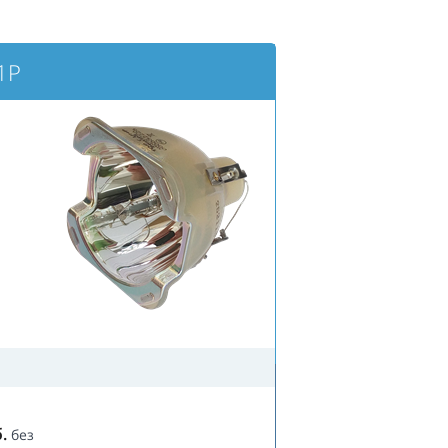
1P
.
без