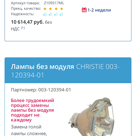
Артикул товара:
Z109517ML
Прекц. качество:
1-2 недели
Надежность:
10 614,47
руб.
без
[1]
НДС
Лампы без модуля
CHRISTIE 003-
120394-01
Партномер: 003-120394-01
Более трудоемкий
процесс замены
лампы без модуля
подходит не
каждому
Замена голой
лампы сложнее,