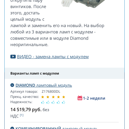
открутить пару
винтиков. После
этого, достать
целый модуль с
лампой и заменить его на новый. На выбор
любой из 3 вариантов ламп с модулем -
совместимые или в модуле Diamond
неоригинальные.
ВИДЕО - замена лампы с модулем
Варианты ламп с модулем
DIAMOND
ламповый модуль
Артикул товара:
Z176800DL
Прекц. качество:
1-2 недели
Надежность:
14 519,79
руб.
без
[1]
НДС
КОМБИНИРОВАННЫЙ
ламповый модуль