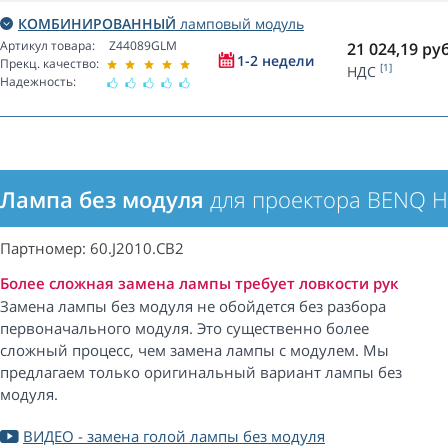
КОМБИНИРОВАННЫЙ
ламповый модуль
Артикул товара:
Z44089GLM
21 024,19
руб
1-2 недели
Прекц. качество:
[1]
НДС
Надежность:
Лампа без модуля
для проектора BENQ 
Партномер: 60.J2010.CB2
Более сложная замена лампы требует ловкости рук
Замена лампы без модуля не обойдется без разбора
первоначального модуля. Это существенно более
сложный процесс, чем замена лампы с модулем. Мы
предлагаем только оригинальный вариант лампы без
модуля.
ВИДЕО - замена голой лампы без модуля