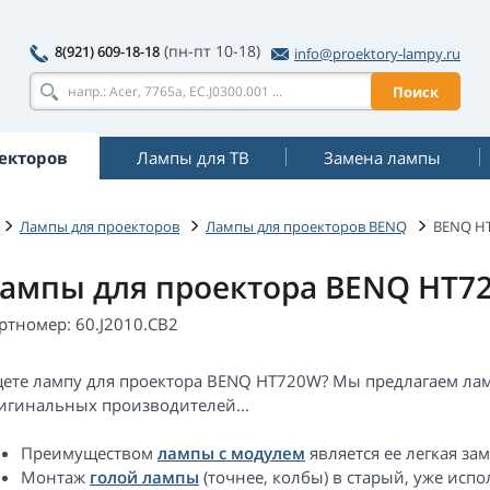
(пн-пт 10-18)
8(921) 609-18-18
info@proektory-lampy.ru
Поиск
екторов
Лампы для ТВ
Замена лампы
Лампы для проекторов
Лампы для проекторов BENQ
BENQ H
ампы для проектора BENQ HT7
ртномер: 60.J2010.CB2
ете лампу для проектора BENQ HT720W? Мы предлагаем лам
игинальных производителей...
Преимуществом
лампы с модулем
является ее легкая за
Монтаж
голой лампы
(точнее, колбы) в старый, уже ис