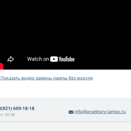
Показать видео замены лампы без модуля
8(921) 609-18-18
info@proektory-lampy.ru
пт 10-18)