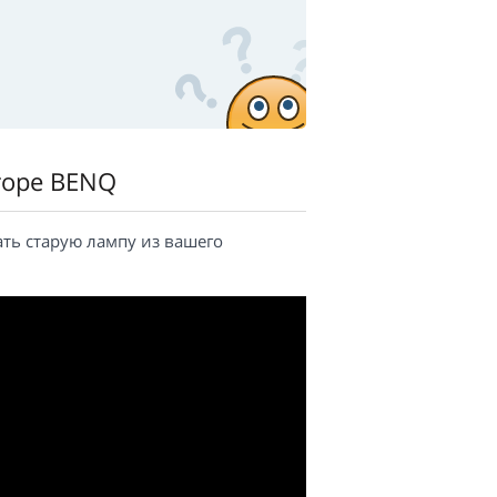
торе BENQ
ать старую лампу из вашего