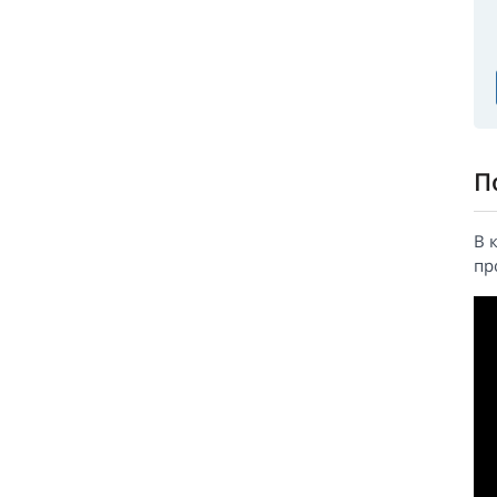
П
В 
пр