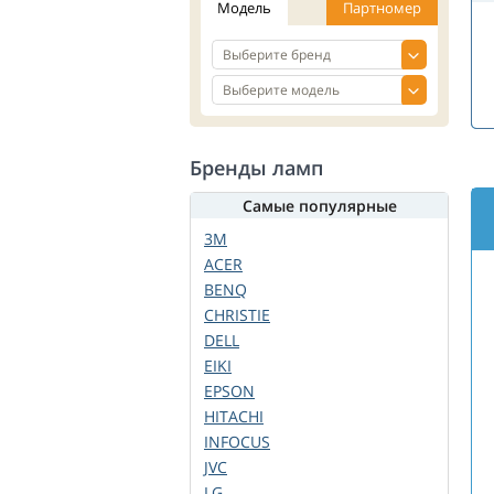
Модель
Партномер
Бренды ламп
Самые популярные
3M
ACER
BENQ
CHRISTIE
DELL
EIKI
EPSON
HITACHI
INFOCUS
JVC
LG