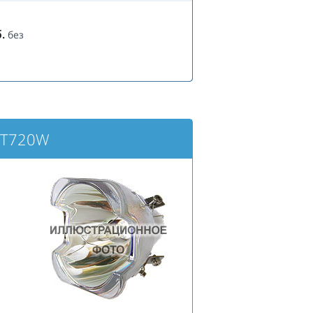
.
без
HT720W