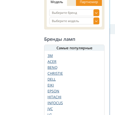
Модель
Партномер
Бренды ламп
Самые популярные
3M
ACER
BENQ
CHRISTIE
DELL
EIKI
EPSON
HITACHI
INFOCUS
JVC
LG