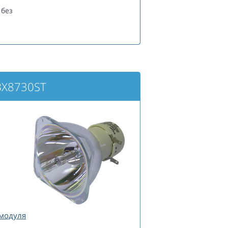
без
BX8730ST
 модуля