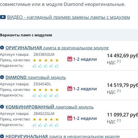
совместимые или в модуле Diamond неоригинальные.
ВИДЕО - наглядный пример замены лампы с модулем
Варианты ламп с модулем
ОРИГИНАЛЬНАЯ
лампа в оригинальном модуле
Артикул товара:
Z83385OLM
14 492,69
руб
1-2 недели
Прекц. качество:
[1]
НДС
Надежность:
DIAMOND
ламповый модуль
Артикул товара:
Z93454DL
14 519,79
руб
1-2 недели
Прекц. качество:
[1]
НДС
Надежность:
КОМБИНИРОВАННЫЙ
ламповый модуль
Артикул товара:
Z84022GLM
11 099,27
руб
1-2 недели
Прекц. качество:
[1]
НДС
Надежность:
НЕОРИГИНАЛЬНАЯ
лампа в неоригинальном модуле