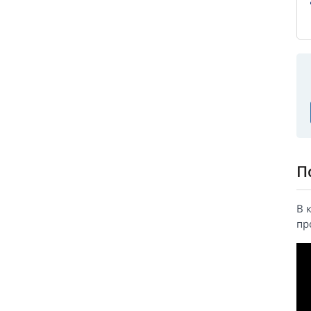
П
В 
пр