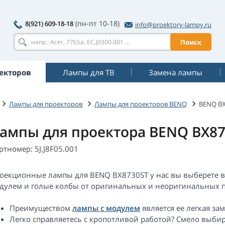
(пн-пт 10-18)
8(921) 609-18-18
info@proektory-lampy.ru
Поиск
екторов
Лампы для ТВ
Замена лампы
Лампы для проекторов
Лампы для проекторов BENQ
BENQ BX
ампы для проектора BENQ BX87
ртномер: 5J.J8F05.001
оекционные лампы для BENQ BX8730ST у нас вы выберете в
дулем и голые колбы от оригинальных и неоригинальных п
Преимуществом
лампы с модулем
является ее легкая за
Легко справляетесь с кропотливой работой? Смело выби