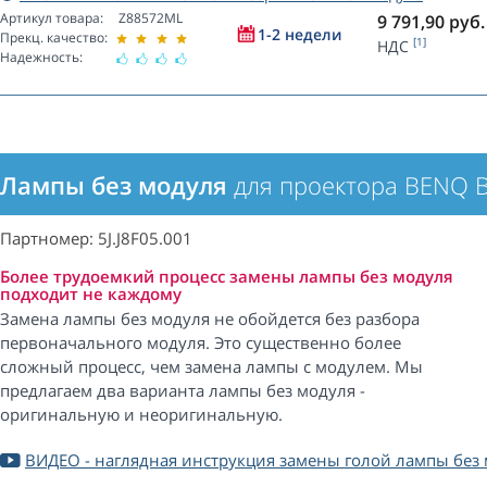
Артикул товара:
Z88572ML
9 791,90
руб.
1-2 недели
Прекц. качество:
[1]
НДС
Надежность:
Лампы без модуля
для проектора BENQ 
Партномер: 5J.J8F05.001
Более трудоемкий процесс замены лампы без модуля
подходит не каждому
Замена лампы без модуля не обойдется без разбора
первоначального модуля. Это существенно более
сложный процесс, чем замена лампы с модулем. Мы
предлагаем два варианта лампы без модуля -
оригинальную и неоригинальную.
ВИДЕО - наглядная инструкция замены голой лампы без