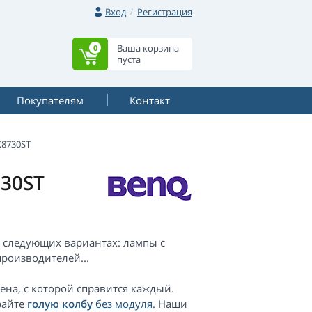
Вход
Регистрация
Ваша корзина
0
пуста
Покупателям
Контакт
8730ST
30ST
 следующих вариантах: лампы с
роизводителей...
мена, с которой справится каждый.
райте
голую колбу
без модуля
. Наши