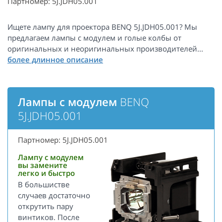
Партномер: 5J.JDH05.001
Ищете лампу для проектора BENQ 5J.JDH05.001? Мы
предлагаем лампы с модулем и голые колбы от
оригинальных и неоригинальных производителей...
Лампы с модулем
BENQ
5J.JDH05.001
Партномер: 5J.JDH05.001
Лампу с модулем
вы замените
легко и быстро
В большистве
случаев достаточно
открутить пару
винтиков. После