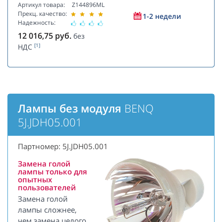
Артикул товара:
Z144896ML
Прекц. качество:
1-2 недели
Надежность:
12 016,75
руб.
без
[1]
НДС
Лампы без модуля
BENQ
5J.JDH05.001
Партномер: 5J.JDH05.001
Замена голой
лампы только для
опытных
пользователей
Замена голой
лампы сложнее,
чем замена целого