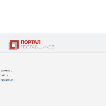
ователем.
4,9
score
okie в
545 reviews
Google
принимать