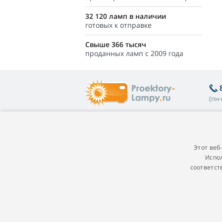
32 120 ламп в наличии
готовых к отправке
Свыше 366 тысяч
проданных ламп с 2009 года
(пн-
Полезная информация
О
Покупателям
П
Этот веб
Испол
Гарантия на лампы
Пр
соответст
Программа лояльности
Г
Замена лампы в проекторе
П
Какую лампу выбрать
п