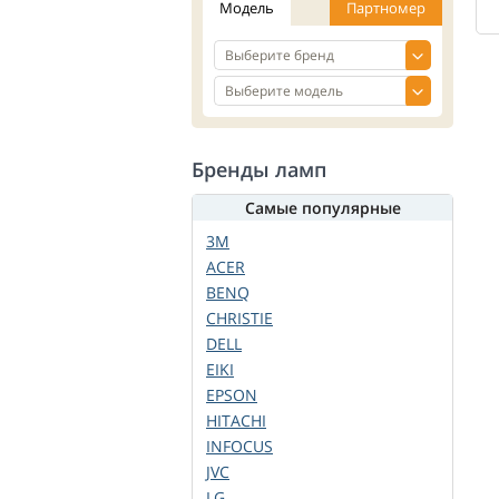
Модель
Партномер
Бренды ламп
Самые популярные
3M
ACER
BENQ
CHRISTIE
DELL
EIKI
EPSON
HITACHI
INFOCUS
JVC
LG