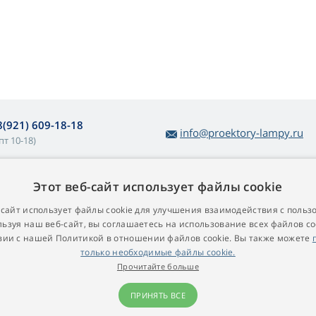
8(921) 609-18-18
info@proektory-lampy.ru
пт 10-18)
Этот веб-сайт использует файлы cookie
 покупке ламп
О компании
убличная оферта
Контакт
-сайт использует файлы cookie для улучшения взаимодействия с польз
ьзуя наш веб-сайт, вы соглашаетесь на использование всех файлов co
остой возврат товара
вии с нашей Политикой в ​​отношении файлов cookie. Вы также можете
арантийные условия
только необходимые файлы cookie.
роекционные лампы для
Прочитайте больше
роекторов
ПРИНЯТЬ ВСЕ