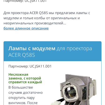
Партномер: UC.JSA11.001
Для проектора ACER Q58S мы предлагаем лампы с
модулем и голые колбы от оригинальных и
неоригинальных производителей...
Лампы с модулем
для проектора
ACER Q58S
Партномер: UC.JSA11.001
Несложная
замена, с которой
справится каждый
В большистве
случаев достаточно
открутить пару
винтиков. После