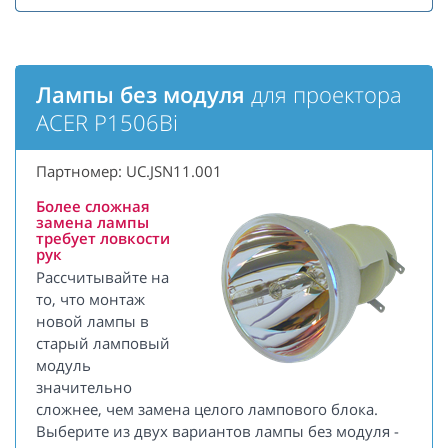
Лампы без модуля
для проектора
ACER P1506Bi
Партномер: UC.JSN11.001
Более сложная
замена лампы
требует ловкости
рук
Рассчитывайте на
то, что монтаж
новой лампы в
старый ламповый
модуль
значительно
сложнее, чем замена целого лампового блока.
Выберите из двух вариантов лампы без модуля -