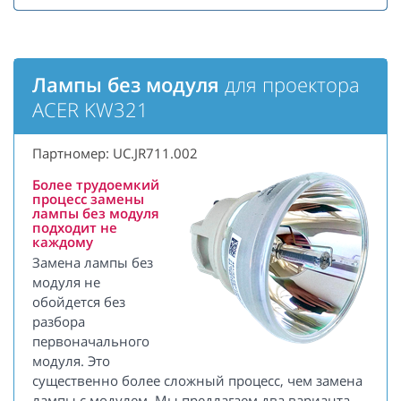
Лампы без модуля
для проектора
ACER KW321
Партномер: UC.JR711.002
Более трудоемкий
процесс замены
лампы без модуля
подходит не
каждому
Замена лампы без
модуля не
обойдется без
разбора
первоначального
модуля. Это
существенно более сложный процесс, чем замена
лампы с модулем. Мы предлагаем два варианта