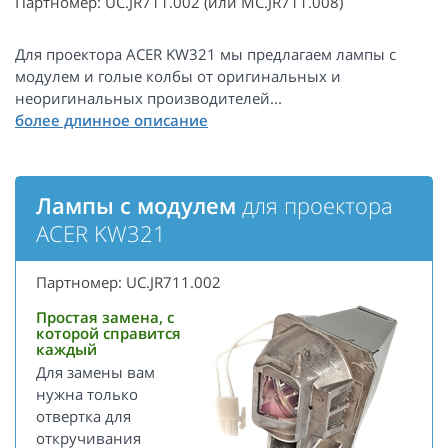
Партномер: UC.JR711.002 (или MC.JR711.008)
Для проектора ACER KW321 мы предлагаем лампы с
модулем и голые колбы от оригинальных и
неоригинальных производителей...
Лампы с модулем
для проектора
ACER KW321
Партномер: UC.JR711.002
Простая замена, с
которой справится
каждый
Для замены вам
нужна только
отвертка для
откручивания