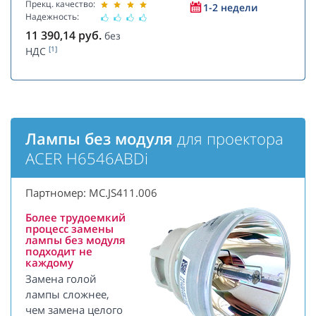
Прекц. качество:
1-2 недели
Надежность:
11 390,14
руб.
без
[1]
НДС
Лампы без модуля
для проектора
ACER H6546ABDi
Партномер: MC.JS411.006
Более трудоемкий
процесс замены
лампы без модуля
подходит не
каждому
Замена голой
лампы сложнее,
чем замена целого