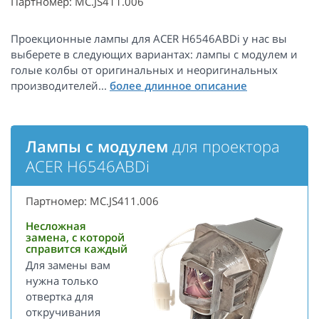
Партномер: MC.JS411.006
Проекционные лампы для ACER H6546ABDi у нас вы
выберете в следующих вариантах: лампы с модулем и
голые колбы от оригинальных и неоригинальных
производителей...
Лампы с модулем
для проектора
ACER H6546ABDi
Партномер: MC.JS411.006
Несложная
замена, с которой
справится каждый
Для замены вам
нужна только
отвертка для
откручивания