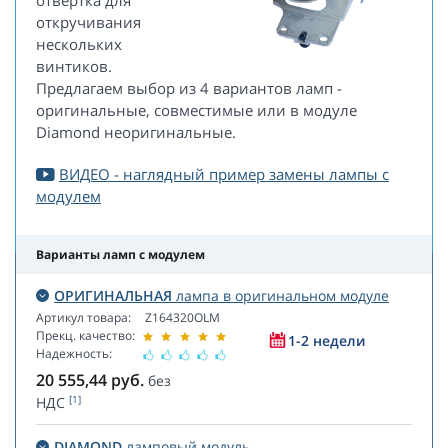
отвертка для
откручивания
нескольких
винтиков.
Предлагаем выбор из 4 вариантов ламп -
оригинальные, совместимые или в модуле
Diamond неоригинальные.
ВИДЕО - наглядный пример замены лампы с
модулем
Варианты ламп с модулем
ОРИГИНАЛЬНАЯ
лампа в оригинальном модуле
Артикул товара:
Z164320OLM
Прекц. качество:
1-2 недели
Надежность:
20 555,44
руб.
без
[1]
НДС
DIAMOND
ламповый модуль