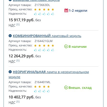
Артикул товара:
Z173663DL
Прекц. качество:
1-2 недели
Надежность:
15 917,19
руб.
без
[1]
НДС
КОМБИНИРОВАННЫЙ
ламповый модуль
Артикул товара:
Z164421GLM
Прекц. качество:
В наличии
Надежность:
12 264,29
руб.
без
[1]
НДС
НЕОРИГИНАЛЬНАЯ
лампа в неоригинальном
модуле
Артикул товара:
Z164401ML
Прекц. качество:
Внешн. склад
Надежность:
10 402,77
руб.
без
[1]
НДС