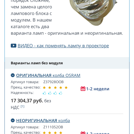
порядок сложнее,
чем замена целого
лампового блока с
модулем. В нашем
каталоге есть два
варианта ламп - оригинальная и неоригинальная.
ВИДЕО - как поменять лампу в проекторе
Варианты ламп без модуля
ОРИГИНАЛЬНАЯ
колба OSRAM
Артикул товара:
Z37928OOB
Прекц. качество:
1-2 недели
Надежность:
17 304,37
руб.
без
[1]
НДС
НЕОРИГИНАЛЬНАЯ
колба
Артикул товара:
Z111052OB
Прекц. качество:
1-2 недели