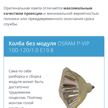
Оригинальная лампа отличается
максимальным
качеством проекции
и минимальной вероятностью
поломки или преждевременного окончания срока
службы.
Колба без модуля
OSRAM P-VIP
100-120/1.0 E19.8
Сама по себе
разборка и сборка
модуля может быть
достаточно
трудоемким
поцессом. Поэтому
монтаж голой